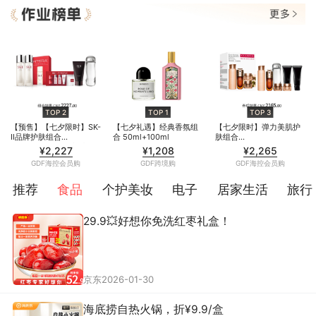
作业榜单
TOP 3
TOP 2
TOP 1
TOP 3
【预售】【七夕限时】SK-
【七夕礼遇】经典香氛组
【七夕限时】弹力美肌护
Ⅱ品牌护肤组合
合 50ml+100ml
肤组合
230ml*2+120g+礼赠
50ml+200ml+50ml+50ml
¥2,227
¥1,208
¥2,265
赠
GDF海控会员购
GDF跨境购
GDF海控会员购
推荐
食品
个护美妆
电子
居家生活
旅行
29.9💥好想你免洗红枣礼盒！
京东
2026-01-30
海底捞自热火锅，折¥9.9/盒