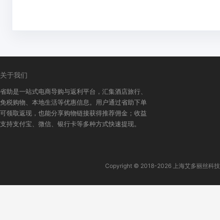
关于我们
省助是一站式电商导购与返利平台，汇集酒店旅行、
免税购物、本地生活等优惠信息。用户通过省助下单
可领取返现，也能分享购物链接获得推荐佣金；收益
支持支付宝、微信、银行卡等多种方式快速提现。
Copyright © 2018-2026 上海艾多丽丝科技有限