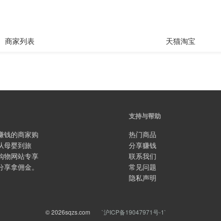
商家列表
天猫淘宝
支持与帮助
赚钱的商家购
热门商品
从母婴到旅
分享赚钱
购物网站专享
联系我们
分享拿佣金。
常见问题
隐私声明
© 2026sqzs.com
`沪ICP备19047971号-1`