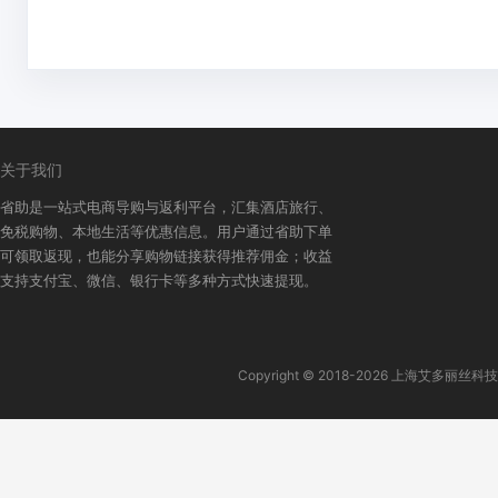
关于我们
省助是一站式电商导购与返利平台，汇集酒店旅行、
免税购物、本地生活等优惠信息。用户通过省助下单
可领取返现，也能分享购物链接获得推荐佣金；收益
支持支付宝、微信、银行卡等多种方式快速提现。
Copyright © 2018-2026 上海艾多丽丝科技有限