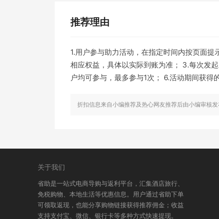
推荐理由
1.用户参与助力活动，在指定时间内按页面提
相应权益，具体以实际到账为准； 3.每次发
户均可参与，最多参与1次； 6.活动期间获
折扣信息来自小编推荐及热心网友推荐后由小编审核发
关于我们
省助是一站式电商导购与返利平台，汇集酒店旅行、
免税购物、本地生活等优惠信息。用户通过省助下单
可领取返现，也能分享购物链接获得推荐佣金；收益
支持支付宝、微信、银行卡等多种方式快速提现。